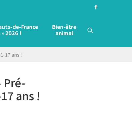
auts-de-France
Bien-être
Recherche
 » 2026 !
animal
11-17 ans !
FERMER
 Pré-
17 ans !