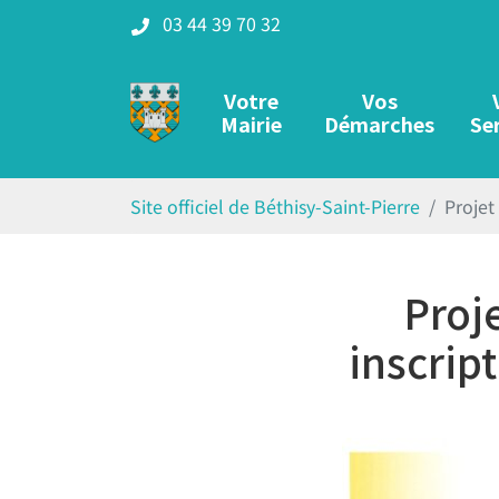
Gestion des traceurs
Aller
03 44 39 70 32
au
contenu
Votre
Vos
Mairie
Démarches
Se
Site officiel de Béthisy-Saint-Pier
Site officiel de Béthisy-Saint-Pierre
Projet
Proj
inscrip