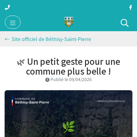
Gestion des traceurs
Aller
au
contenu
Site officiel de Béthisy-
Rec
Site officiel de Béthisy-Saint-Pierre
🌿 Un petit geste pour une
commune plus belle !
Publié le
09/04/2026