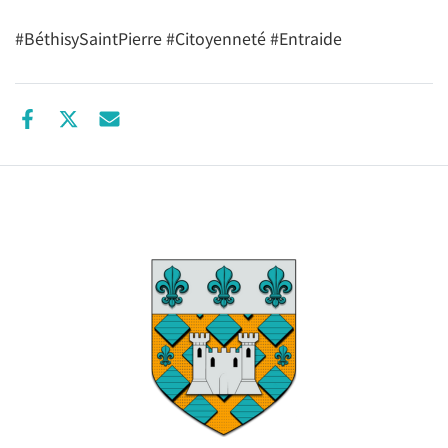
#BéthisySaintPierre #Citoyenneté #Entraide